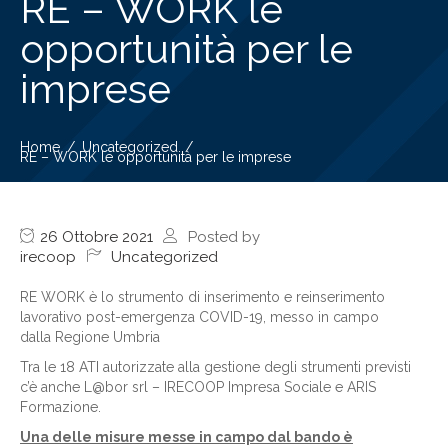
RE – WORK le
opportunità per le
imprese
Home
Uncategorized
RE – WORK le opportunità per le imprese
26 Ottobre 2021
Posted by
irecoop
Uncategorized
RE WORK è lo strumento di inserimento e reinserimento
lavorativo post-emergenza COVID-19, messo in campo
dalla Regione Umbria
Tra le 18 ATI autorizzate alla gestione degli strumenti previsti
c’è anche L@bor srl – IRECOOP Impresa Sociale e ARIS
Formazione.
Una delle misure messe in campo dal bando è