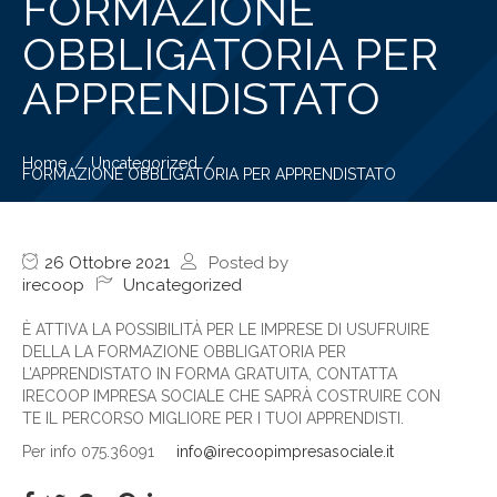
FORMAZIONE
OBBLIGATORIA PER
APPRENDISTATO
Home
Uncategorized
FORMAZIONE OBBLIGATORIA PER APPRENDISTATO
26 Ottobre 2021
Posted by
irecoop
Uncategorized
È ATTIVA LA POSSIBILITÀ PER LE IMPRESE DI USUFRUIRE
DELLA LA FORMAZIONE OBBLIGATORIA PER
L’APPRENDISTATO IN FORMA GRATUITA, CONTATTA
IRECOOP IMPRESA SOCIALE CHE SAPRÀ COSTRUIRE CON
TE IL PERCORSO MIGLIORE PER I TUOI APPRENDISTI.
Per info 075.36091
info@irecoopimpresasociale.it