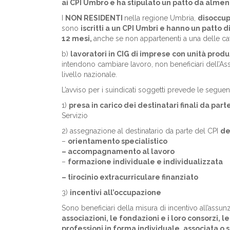
ai CPI Umbro e ha stipulato un patto da alme
I
NON RESIDENTI
nella regione Umbria,
disoccup
sono
iscritti a un CPI Umbri e hanno un patto d
12 mesi,
anche se non appartenenti a una delle ca
b)
lavoratori in CIG di imprese con unità produ
intendono cambiare lavoro, non beneficiari dell’Asse
livello nazionale.
L’avviso per i suindicati soggetti prevede le seguent
1)
presa in carico dei destinatari finali da part
Servizio
2) assegnazione al destinatario da parte del CPI
de
–
orientamento specialistico
– accompagnamento al lavoro
–
formazione individuale e individualizzata
– tirocinio extracurriculare finanziato
3)
incentivi all’occupazione
Sono beneficiari della misura di incentivo all’as
associazioni, le fondazioni e i loro consorzi, l
professioni in forma individuale, associata o s