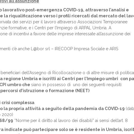
ivi all’assunzione
o lavorativo post-emergenza COVID-19, attraverso l’analisi e
 riqualificazione verso i profili ricercati dal mercato del lav
-privata dei servizi per il lavoro attraverso Associazioni Temporanee
enzie formative, e i Centri per l’Impiego di ARPAL Umbria. A
ione di incentivi a favore delle imprese interessate all’assunzione dei
strumenti c’è anche L@bor srl – IRECOOP Impresa Sociale e ARIS
beneficiari dell’Assegno di Ricollocazione o di altre misure di politica
 regione Umbria e iscritti ai Centri per l’Impiego umbri
con pa
un CPI umbro che
siano in possesso di uno dei seguenti requisiti:
n percorsi d’istruzione o formazione (NEET)
i crisi complessa
o la propria attività a seguito della pandemia da COVID-19
(dat
io 2020)
e 68/99
“Norme per il diritto al lavoro dei disabili” ai sensi dell’art. 8
a indicate può partecipare solo se è residente in Umbria, iscri