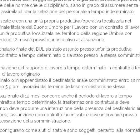
e e delle norme che le disciplinano, siano in grado di assumere senza
assimilabili per la selezione del personale a tempo indeterminato.
iscale e con una unità propria produttiva/operativa localizzata nel
finale titolare del Buono Umbro per i Lavoro con un contratto di lavor
ità produttiva localizzata nel territorio della regione Umbria con
eno 12 mesi è previsto un incentivo all’assunzione.
inatario finale del BUL sia stato assunto presso un’unità produttiva
 contratto a tempo determinato o sia stato presso la stessa somministr
rmazione del rapporto di lavoro a tempo determinato in contratto a 
 di lavoro originario
ato o in apprendistato il destinatario finale somministrato entro 12 m
ro 5 giorni lavorativi dal termine della somministrazione stessa.
pazionale di 12 mesi concorre anche il periodo di lavoro a tempo
ntratto a tempo determinato, la trasformazione contrattuale deve
e non deve produrre una interruzione della presenza del destinatario fi
one, l’assunzione con contratto incentivabile deve intervenire presso
la cessazione della somministrazione.
 configurano come aiuti di stato e sono soggetti, pertanto, alla normat