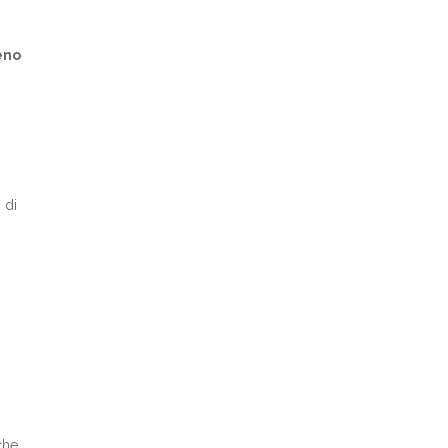
meno
 di
he,