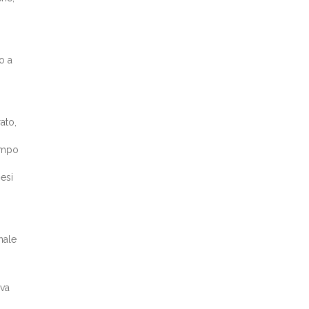
o a
ato,
tempo
esi
nale
iva