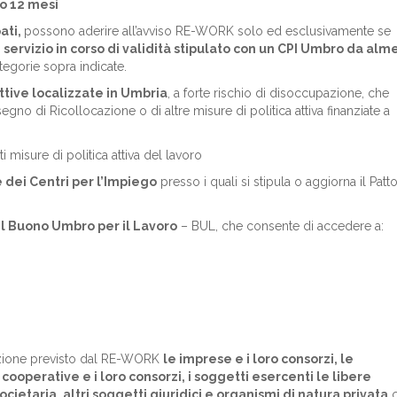
no 12 mesi
ati,
possono aderire all’avviso RE-WORK solo ed esclusivamente se
i servizio in corso di validità stipulato con un CPI Umbro da al
tegorie sopra indicate.
ttive localizzate in Umbria
, a forte rischio di disoccupazione, che
gno di Ricollocazione o di altre misure di politica attiva finanziate a
i misure di politica attiva del lavoro
e dei Centri per l’Impiego
presso i quali si stipula o aggiorna il Patto
l Buono Umbro per il Lavoro
– BUL, che consente di accedere a:
sunzione previsto dal RE-WORK
le imprese e i loro consorzi, le
e cooperative e i loro consorzi, i soggetti esercenti le libere
ocietaria, altri soggetti giuridici e organismi di natura privata
c