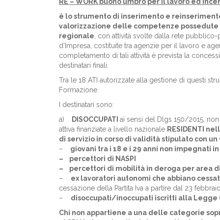
RE – WORK buono umbro per il lavoro ed incent
è lo strumento di inserimento e reinseriment
valorizzazione delle competenze possedute e la
regionale
, con attività svolte dalla rete pubblico
d’Impresa, costituite tra agenzie per il lavoro e ag
completamento di tali attività è prevista la concess
destinatari finali.
Tra le 18 ATI autorizzate alla gestione di questi 
Formazione.
I destinatari sono:
a)
DISOCCUPATI
ai sensi del Dlgs 150/2015, non 
attiva finanziate a livello nazionale
RESIDENTI nella
di servizio in corso di validità stipulato con 
–
giovani tra i 18 e i 29 anni non impegnati i
– percettori di NASPI
– percettori di mobilità in deroga per area d
–
ex lavoratori autonomi che abbiano cessat
cessazione della Partita Iva a partire dal 23 febbra
–
disoccupati/inoccupati iscritti alla Legg
Chi non appartiene a una delle categorie sopr