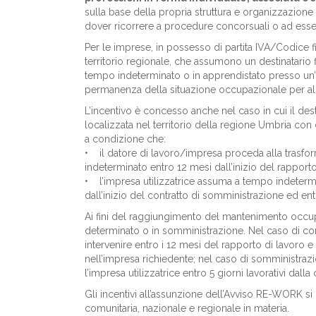
sulla base della propria struttura e organizzazion
dover ricorrere a procedure concorsuali o ad esse 
Per le imprese, in possesso di partita IVA/Codice f
territorio regionale, che assumono un destinatario 
tempo indeterminato o in apprendistato presso un’un
permanenza della situazione occupazionale per alm
L’incentivo è concesso anche nel caso in cui il dest
localizzata nel territorio della regione Umbria con
a condizione che:
• il datore di lavoro/impresa proceda alla trasfo
indeterminato entro 12 mesi dall’inizio del rapporto
• l’impresa utilizzatrice assuma a tempo indetermin
dall’inizio del contratto di somministrazione ed ent
Ai fini del raggiungimento del mantenimento occu
determinato o in somministrazione. Nel caso di co
intervenire entro i 12 mesi del rapporto di lavoro 
nell’impresa richiedente; nel caso di somministrazi
l’impresa utilizzatrice entro 5 giorni lavorativi dal
Gli incentivi all’assunzione dell’Avviso RE-WORK si
comunitaria, nazionale e regionale in materia.