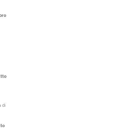
oro
tto
a di
tto